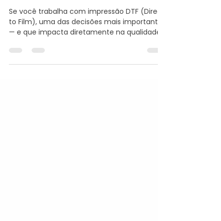
Remoção a Frio no DTF:
Diferenças e Qual Escolher
Se você trabalha com impressão DTF (Direct
to Film), uma das decisões mais importantes
— e que impacta diretamente na qualidade
final da estampa — é a escolha do filme PET.
Entre as opções disponíveis no mercado,
duas se destacam: 👉 Hot Peel (remoção
quente) 👉 Cold Peel (remoção fria) Mas
afinal, qual é melhor? E por que muita gente
diz que o cold peel tem melhor cor? A
resposta não é tão simples e entender isso
pode elevar o nível do seu trabalho e até o
valor do seu produ