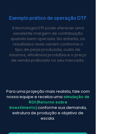
Exemplo prático de operação DTF
A tecnologia DTF pode oferecer uma
excelente margem de contribuição
quando bem operada. No entanto, os
resultados reais variam conforme o
tipo de peça produzida, custo de
insumos, eficiência produtiva e o preço
de venda praticado no seu mercado.
Para uma projeção mais realista, fale com
nossa equipe e receba uma
simulação de
ROI (Retorno sobre
conforme sua demanda,
Investimento)
estrutura de produção e objetivo de
escala.