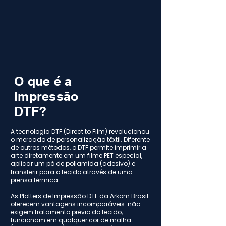
O que é a
Impressão
DTF?
A tecnologia DTF (Direct to Film) revolucionou
o mercado de personalização têxtil. Diferente
de outros métodos, o DTF permite imprimir a
arte diretamente em um filme PET especial,
aplicar um pó de poliamida (adesivo) e
transferir para o tecido através de uma
prensa térmica.
As Plotters de Impressão DTF da Arkom Brasil
oferecem vantagens incomparáveis: não
exigem tratamento prévio do tecido,
funcionam em qualquer cor de malha