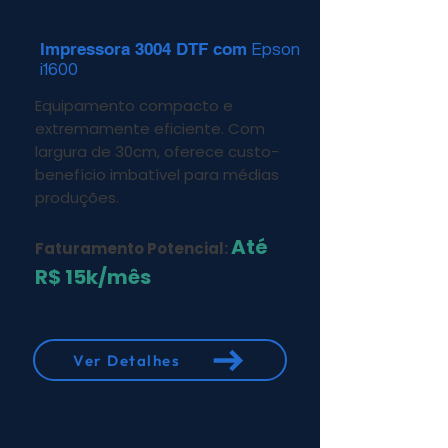
Impressora 3004 DTF com
Epson
i1600
Equipamento compacto e
extremamente eficiente. Com
largura de 30cm, oferece custo-
benefício imbatível para médias
produções.
Até
Faturamento Potencial:
R$ 15k/mês
Ver Detalhes