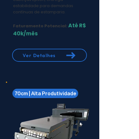
estabilidade para demandas
contínuas de estamparia.
Até R$
Faturamento Potencial:
40k/mês
Ver Detalhes
70cm | Alta Produtividade