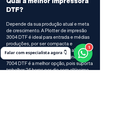
Qual a melhor impressora
DTF?
Depende da sua produção atual e meta
de crescimento. A Plotter de impresão
3004 DTF é ideal para entrada e médias
produções, por ser compacta e
1
econômica. Para confecções e alta
Falar com especialista agora 👇
escala, a plotter de impressão industrial
7004 DTF é a melhor opção, pois suporta
trabalhar 24 horas por dia com altíssima
velocidade e estabilidade, graças às 4
cabeças de impressão.
DTF vale a pena?
Sim, é uma das tecnologias mais
rentáveis da estamparia atual. O retorno
sobre investimento (ROI) costuma ser
rápido porque o DTF permite estampar
virtualmente qualquer tecido (algodão