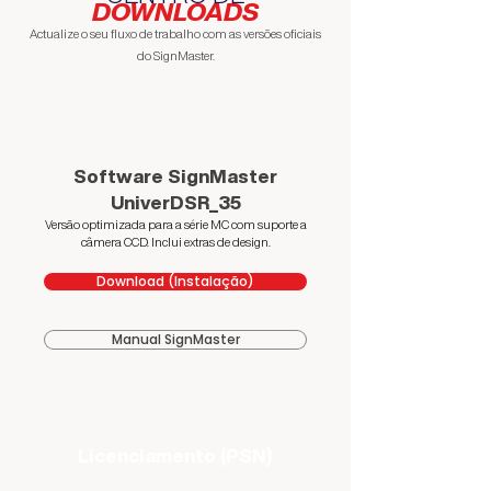
DOWNLOADS
Actualize o seu fluxo de trabalho com as versões oficiais
do SignMaster.
Software SignMaster
UniverDSR_35
Versão optimizada para a série MC com suporte a
câmera CCD. Inclui extras de design.
Download (Instalação)
Manual SignMaster
Licenciamento (PSN)