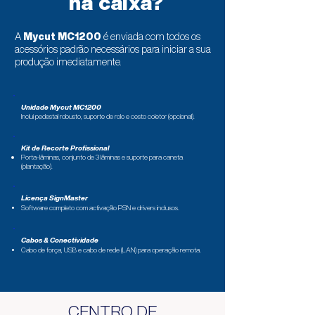
na caixa?
A
Mycut MC1200
é enviada com todos os
acessórios padrão necessários para iniciar a sua
produção imediatamente.
Unidade Mycut MC1200
Inclui pedestal robusto, suporte de rolo e cesto coletor (opcional).
Kit de Recorte Profissional
Porta-lâminas, conjunto de 3 lâminas e suporte para caneta
(plantação).
Licença SignMaster
Software completo com activação PSN e drivers inclusos.
Cabos & Conectividade
Cabo de força, USB e cabo de rede (LAN) para operação remota.
CENTRO DE