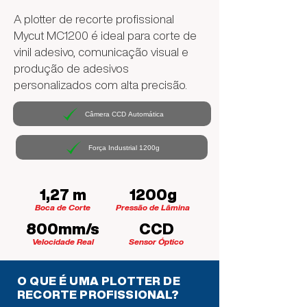
A plotter de recorte profissional
Mycut MC1200 é ideal para corte de
vinil adesivo, comunicação visual e
produção de adesivos
personalizados com alta precisão.
Câmera CCD Automática
Força Industrial 1200g
1,27 m
1200g
Boca de Corte
Pressão de Lâmina
800mm/s
CCD
Velocidade Real
Sensor Óptico
O QUE É UMA PLOTTER DE
RECORTE PROFISSIONAL?