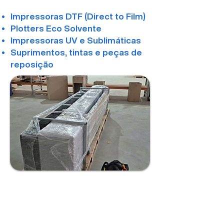
Impressoras DTF (Direct to Film)
Plotters Eco Solvente
Impressoras UV e Sublimáticas
Suprimentos, tintas e peças de
reposição