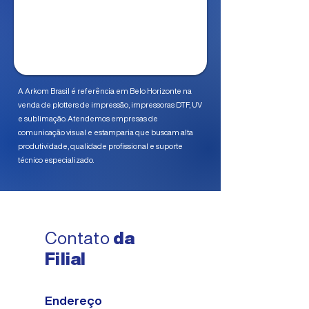
A Arkom Brasil é referência em Belo Horizonte na
venda de plotters de impressão, impressoras DTF, UV
e sublimação. Atendemos empresas de
comunicação visual e estamparia que buscam alta
produtividade, qualidade profissional e suporte
técnico especializado.
Contato
da
Filial
Endereço