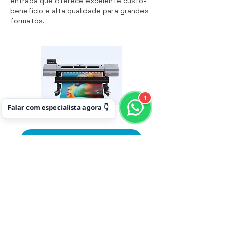
entrada que oferece excelente custo-
benefício e alta qualidade para grandes
formatos.
1
Falar com especialista agora 👇
Veja todos os detalhes
A MyPrinter Z4 1802 oferece troca fácil
entre cabeças i3200, i1600 e XP600
para eco solvente, sublimação e UV, com
configurações de quatro ou cinco cores,
impressão rápida e de alta qualidade em
diversos substratos.