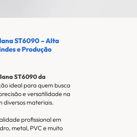
lana ST6090 – Alta
ORÇAMENTO
ÃO
indes e Produção
plana ST6090 da
ução ideal para quem busca
recisão e versatilidade na
 diversos materiais.
lidade profissional em
vidro, metal, PVC e muito