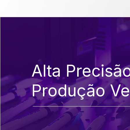
MYPRINTER
ST6090
Alta Precisã
Produção Ver