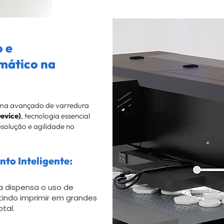
 e
mático na
ema avançado de varredura
evice)
, tecnologia essencial
solução e agilidade no
to Inteligente:
a dispensa o uso de
tindo imprimir em grandes
tal.