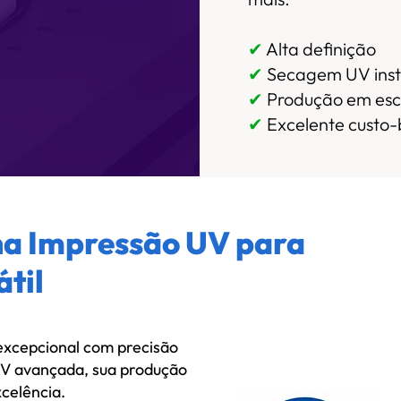
✔
Alta definição
✔
Secagem UV ins
✔
Produção em esc
✔
Excelente custo-
na Impressão UV para
til
excepcional com precisão
UV avançada, sua produção
celência.