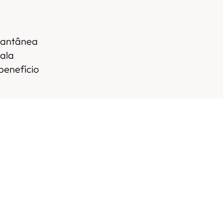
tantânea
ala
benefício