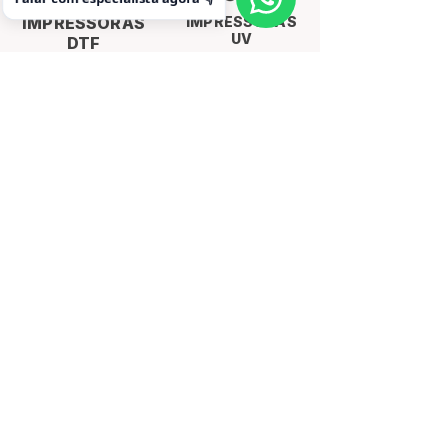
IMPRESSORAS
IMPRESSORAS
UV
DTF
Equipamentos​
MyPrinter DTF
MyPrinter Z4
MyPrinter UV
Quimera
MyCut recorte