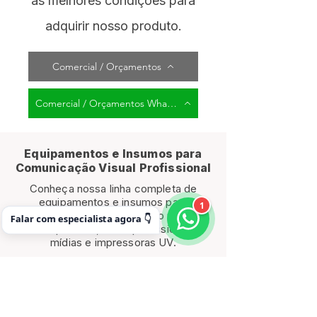
as melhores condições para
adquirir nosso produto.
Comercial / Orçamentos
Comercial / Orçamentos WhatsApp
Equipamentos e Insumos para
Comunicação Visual Profissional
Conheça nossa linha completa de
equipamentos e insumos para
1
produção industrial, incluindo plotters
Falar com especialista agora 👇
de impressão, tintas profissionais,
mídias e impressoras UV.