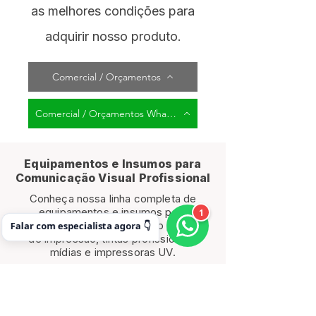
as melhores condições para
adquirir nosso produto.
Comercial / Orçamentos
Comercial / Orçamentos WhatsApp
Equipamentos e Insumos para
Comunicação Visual Profissional
Conheça nossa linha completa de
equipamentos e insumos para
1
produção industrial, incluindo plotters
Falar com especialista agora 👇
de impressão, tintas profissionais,
mídias e impressoras UV.