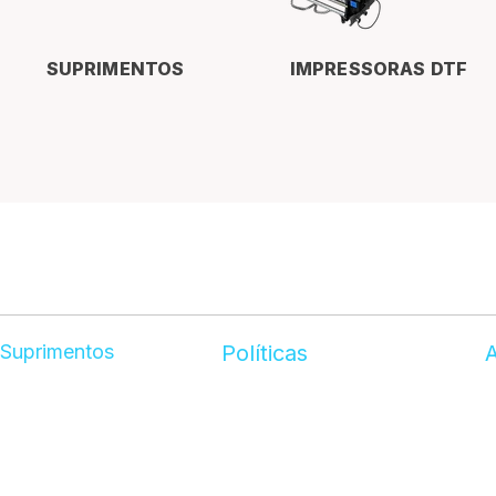
SUPRIMENTOS
IMPRESSORAS DTF
Suprimentos
Políticas
Tinta Holi
Troca e devolução
S
Vinil adesivo
Política de privacidade
B
Lona para impressão
Fale conosco
P
Alumínio Composto