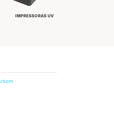
IMPRESSORAS UV
Arkom
obre Nós
log
rodutos