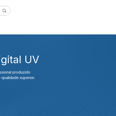
login Técnico
ORTE
NOSSAS UNIDADES
gital UV
sional produzido
qualidade superior.