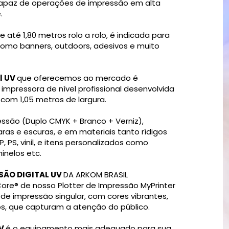
capaz de operações de impressão em alta
.
até 1,80 metros rolo a rolo, é indicada para
omo banners, outdoors, adesivos e muito
l UV
que oferecemos ao mercado é
mpressora de nível profissional desenvolvida
com 1,05 metros de largura.
ssão (Duplo CMYK + Branco + Verniz),
ras e escuras, e em materiais tanto rídigos
P, PS, vinil, e itens personalizados como
hinelos etc.
SÃO DIGITAL UV
DA ARKOM BRASIL
ore® de nosso Plotter de Impressão MyPrinter
e impressão singular, com cores vibrantes,
sos, que capturam a atenção do público.
UV
é o equipamento mais adequado para sua