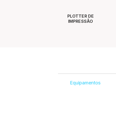
PLOTTER DE
IMPRESSÃO
Equipamentos​
MyPrinter DTF
MyPrinter Z4
MyPrinter UV
Quimera