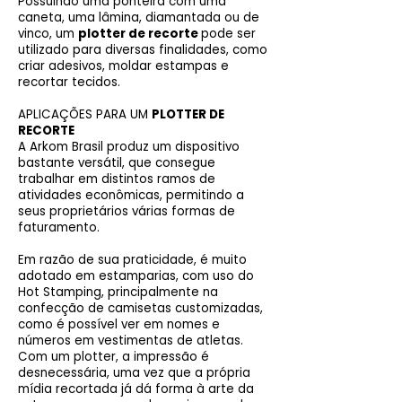
Possuindo uma ponteira com uma
caneta, uma lâmina, diamantada ou de
vinco, um
plotter de recorte
pode ser
utilizado para diversas finalidades, como
criar adesivos, moldar estampas e
recortar tecidos.
APLICAÇÕES PARA UM
PLOTTER DE
RECORTE
A Arkom Brasil produz um dispositivo
bastante versátil, que consegue
trabalhar em distintos ramos de
atividades econômicas, permitindo a
seus proprietários várias formas de
faturamento.
Em razão de sua praticidade, é muito
adotado em estamparias, com uso do
Hot Stamping, principalmente na
confecção de camisetas customizadas,
como é possível ver em nomes e
números em vestimentas de atletas.
Com um plotter, a impressão é
desnecessária, uma vez que a própria
mídia recortada já dá forma à arte da