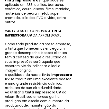
tinta impressora UV
, que pode ser
aplicada em ABS, acrílico, borracha,
cerâmica, couro, discos, filme, madeira,
materiais de pedra, metal, papel
cromado, plástico, PVC e vidro, entre
outros.
VANTAGENS DE CONSUMIR A
TINTA
IMPRESSORA UV
DA ARKOM BRASIL
Como todo produto da nossa empresa,
a tinta que fornecemos entrega um
grande desempenho. Nossos clientes
têm a certeza de que o resultado de
suas impressões será aquele que
esperam: vívido, brilhante e leal à
imagem original.
A qualidade da nossa
tinta impressora
UV
se traduz em uma excelente adesão
e uma grande resistência química,
atributos de sua alta durabilidade.
Ao utilizar a
tinta impressora UV
da
Arkom Brasil, sua empresa ganha
produção em escala com aumento da
produtividade, manutenção da