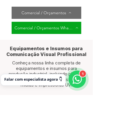
Comercial / Orçamentos
Comercial / Orçamentos WhatsApp
Equipamentos e Insumos para
Comunicação Visual Profissional
Conheça nossa linha completa de
equipamentos e insumos para
produção industrial, incluindo plotters
1
Falar com especialista agora 👇
de impressão, tintas profissionais,
mídias e impressoras UV.
SUPRIMENTOS
PLOTTER DE