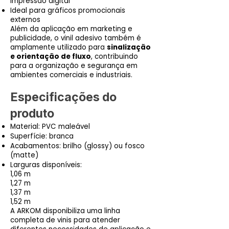
impressão digital
Ideal para gráficos promocionais
externos
Além da aplicação em marketing e
publicidade, o vinil adesivo também é
amplamente utilizado para
sinalização
e orientação de fluxo
, contribuindo
para a organização e segurança em
ambientes comerciais e industriais.
Especificações do
produto
Material: PVC maleável
Superfície: branca
Acabamentos: brilho (glossy) ou fosco
(matte)
Larguras disponíveis:
1,06 m
1,27 m
1,37 m
1,52 m
A ARKOM disponibiliza uma linha
completa de vinis para atender